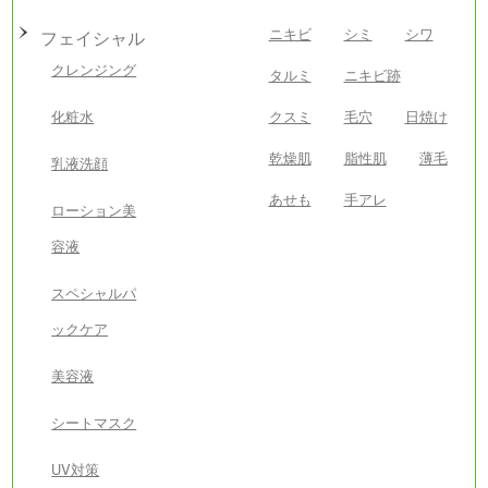
ニキビ
シミ
シワ
フェイシャル
クレンジング
タルミ
ニキビ跡
化粧水
クスミ
毛穴
日焼け
乾燥肌
脂性肌
薄毛
乳液洗顔
あせも
手アレ
ローション美
容液
スペシャルパ
ックケア
美容液
シートマスク
UV対策