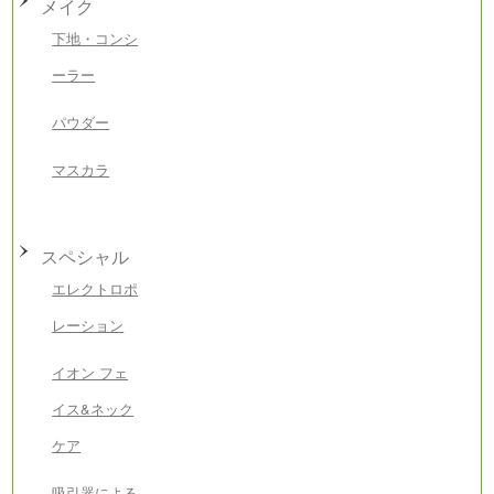
メイク
下地・コンシ
ーラー
パウダー
マスカラ
スペシャル
エレクトロポ
レーション
イオン フェ
イス&ネック
ケア
吸引器による