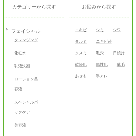
カテゴリーから探す
お悩みから探す
ニキビ
シミ
シワ
フェイシャル
クレンジング
タルミ
ニキビ跡
化粧水
クスミ
毛穴
日焼け
乾燥肌
脂性肌
薄毛
乳液洗顔
あせも
手アレ
ローション美
容液
スペシャルパ
ックケア
美容液