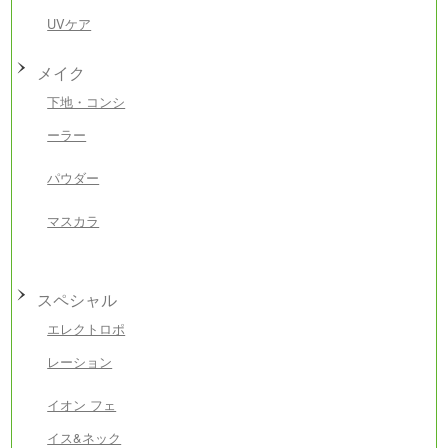
UVケア
メイク
下地・コンシ
ーラー
パウダー
マスカラ
スペシャル
エレクトロポ
レーション
イオン フェ
イス&ネック