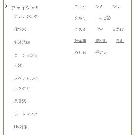
ニキビ
シミ
シワ
フェイシャル
クレンジング
タルミ
ニキビ跡
化粧水
クスミ
毛穴
日焼け
乾燥肌
脂性肌
薄毛
乳液洗顔
あせも
手アレ
ローション美
容液
スペシャルパ
ックケア
美容液
シートマスク
UV対策