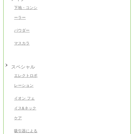
下地・コンシ
ーラー
パウダー
マスカラ
スペシャル
エレクトロポ
レーション
イオン フェ
イス&ネック
ケア
吸引器による