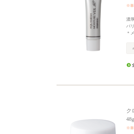
※単
濃
バ
＊
ク
48
※単