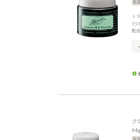
医
ト
だ
配
ク
64
医