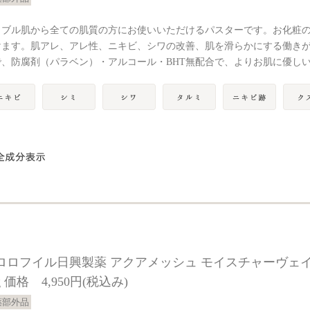
ラブル肌から全ての肌質の方にお使いいただけるパスターです。お化粧
けます。肌アレ、アレ性、ニキビ、シワの改善、肌を滑らかにする働き
で、防腐剤（パラベン）・アルコール・BHT無配合で、よりお肌に優し
ロロフイル日興製薬 アクアメッシュ モイスチャーヴェ
g 価格 4,950円(税込み)
薬部外品