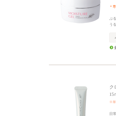
＊専
ぷ
う
ク
15
※単
日