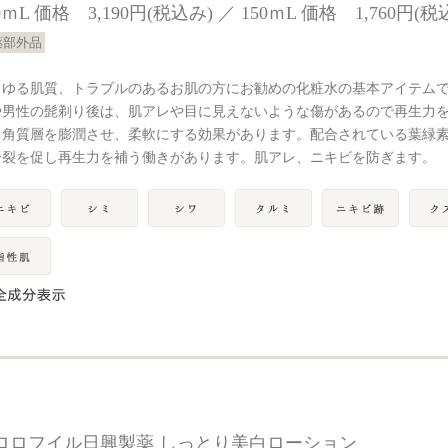
0ｍL 価格 3,190円(税込み) ／ 150ｍL 価格 1,760円(税
薬部外品
らゆる肌質、トラブルのあるお肌の方にお勧めの化粧水の基本アイテム
や男性の髭剃り後は、肌アレや目に見えないような傷があるので再生力
。角質層を膨潤させ、柔軟にする効果があります。配合されている葉緑
分裂を促し再生力を補う働きがあります。肌アレ、ニキビを防ぎます。
ロロフイル日興製薬 しっとり美白ローション