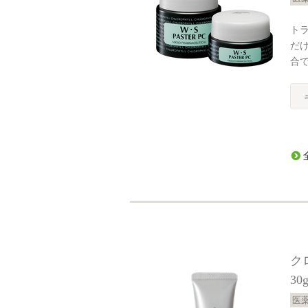
ト
だ
合
ク
30
医