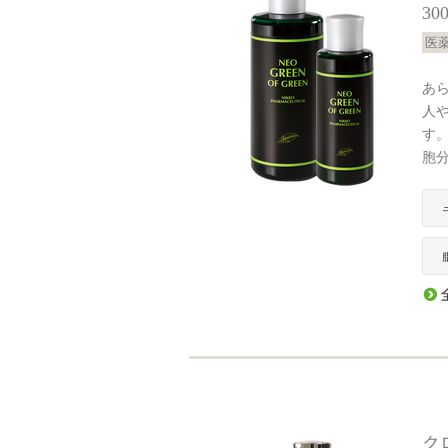
30
医
あ
人
す
胞
ク