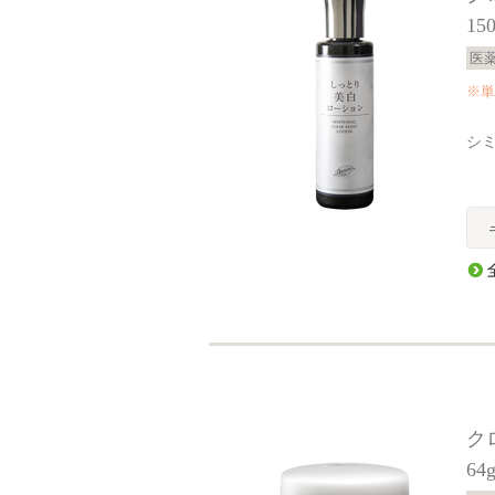
15
医
※単
シ
ク
64