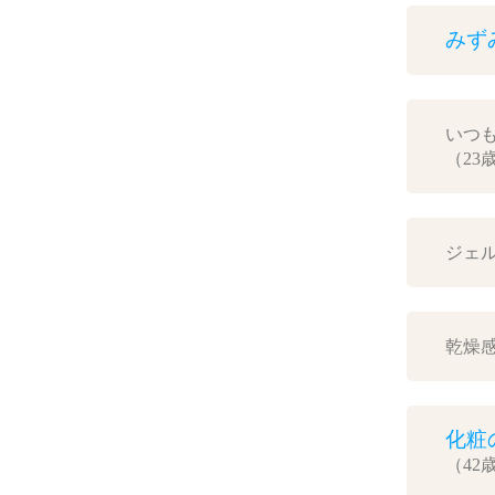
みず
いつ
（23
ジェ
乾燥
化粧
（42