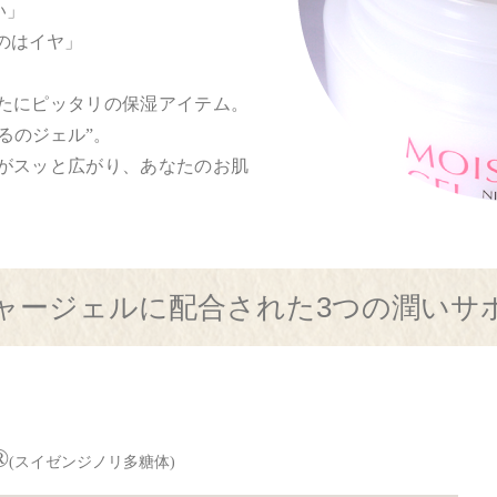
い」
のはイヤ」
たにピッタリの保湿アイテム。
るのジェル”。
がスッと広がり、あなたのお肌
ャージェルに配合された
3つの潤いサ
®
(スイゼンジノリ多糖体)