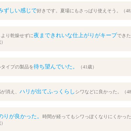
みずしい感じで
好きです。夏場にもさっぱり使えそう。（48
夜まできれいな仕上がりがキープ
もより乾燥せずに
できた
歳）
待ち望んでいた。
ルタイプの製品を
（41歳）
ハリが出てふっくらし
感が消え、
シワなどに良かった。（4
のりが良かった。
時間が経ってもシワっぽくなりにくかっ
歳）