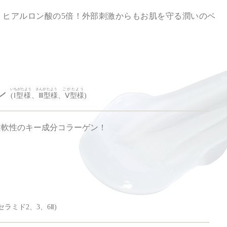
。ヒアルロン酸の5倍！外部刺激からもお肌を守る潤いのベ
ン
いちがたよう
さんがたよう
ごがたよう
(Ⅰ型様
、Ⅲ型様
、Ⅴ型様
)
柔軟性のキー成分コラーゲン！
(セラミド2、3、6Ⅱ)