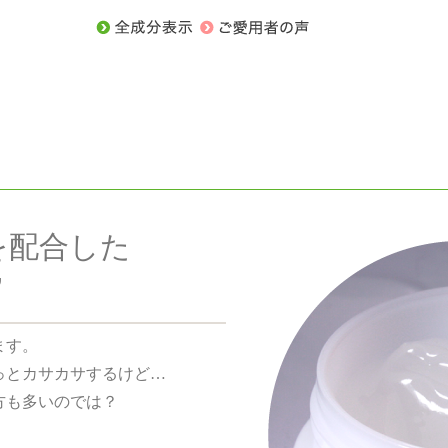
を配合した
”
ます。
っとカサカサするけど…
方も多いのでは？