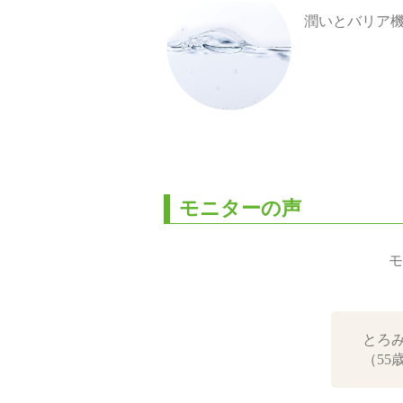
潤いとバリア機
モニターの声
モ
とろ
（55