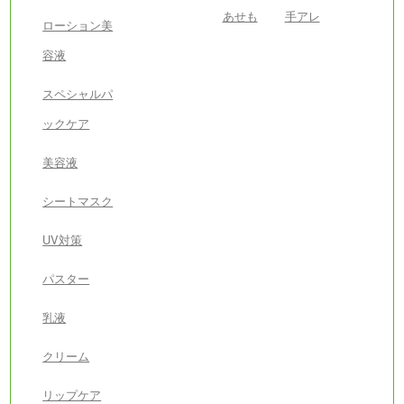
あせも
手アレ
ローション美
容液
スペシャルパ
ックケア
美容液
シートマスク
UV対策
パスター
乳液
クリーム
リップケア